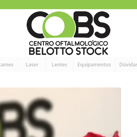
xames
Laser
Lentes
Equipamentos
Dúvida