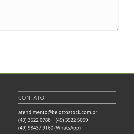
CONTATO
atendimento@belottostock.com.br
(49) 3522 0788
|
(49) 3522 5059
(49) 98437 9160
(WhatsApp)