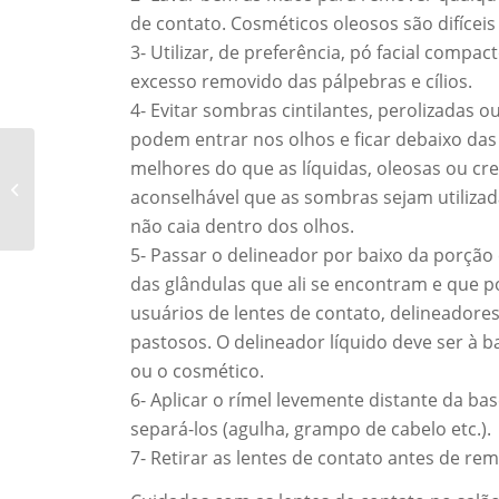
de contato. Cosméticos oleosos são difícei
3- Utilizar, de preferência, pó facial compa
excesso removido das pálpebras e cílios.
4- Evitar sombras cintilantes, perolizadas 
podem entrar nos olhos e ficar debaixo da
melhores do que as líquidas, oleosas ou cre
Triquíase e distriquíase
aconselhável que as sombras sejam utiliz
não caia dentro dos olhos.
5- Passar o delineador por baixo da porção
das glândulas que ali se encontram e que po
usuários de lentes de contato, delineadores
pastosos. O delineador líquido deve ser à ba
ou o cosmético.
6- Aplicar o rímel levemente distante da ba
separá-los (agulha, grampo de cabelo etc.).
7- Retirar as lentes de contato antes de r