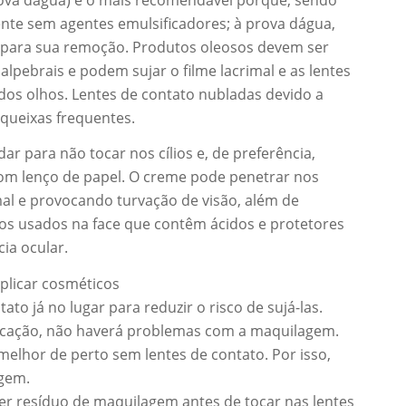
nte sem agentes emulsificadores; à prova dágua,
o) para sua remoção. Produtos oleosos devem ser
pebrais e podem sujar o filme lacrimal e as lentes
s olhos. Lentes de contato nubladas devido a
queixas frequentes.
dar para não tocar nos cílios e, de preferência,
om lenço de papel. O creme pode penetrar nos
mal e provocando turvação de visão, além de
tos usados na face que contêm ácidos e protetores
ia ocular.
plicar cosméticos
to já no lugar para reduzir o risco de sujá-las.
cação, não haverá problemas com a maquilagem.
lhor de perto sem lentes de contato. Por isso,
agem.
r resíduo de maquilagem antes de tocar nas lentes