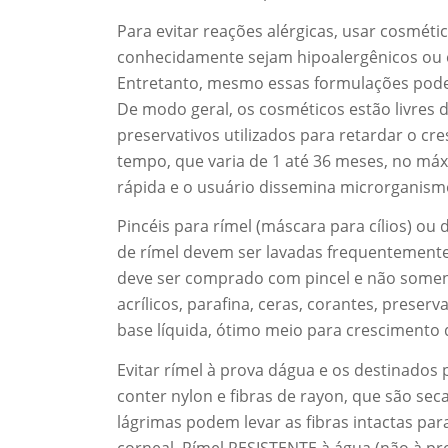
Para evitar reações alérgicas, usar cosmét
conhecidamente sejam hipoalergênicos ou 
Entretanto, mesmo essas formulações pode
De modo geral, os cosméticos estão livres
preservativos utilizados para retardar o c
tempo, que varia de 1 até 36 meses, no má
rápida e o usuário dissemina microrganismo
Pincéis para rímel (máscara para cílios) o
de rímel devem ser lavadas frequentemente 
deve ser comprado com pincel e não soment
acrílicos, parafina, ceras, corantes, prese
base líquida, ótimo meio para crescimento
Evitar rímel à prova dágua e os destinado
conter nylon e fibras de rayon, que são sec
lágrimas podem levar as fibras intactas par
corneal. Rímel RESISTENTE à água (não à p