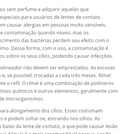
icos sem perfume e adquirir aqueles que
especiais para usuários de lentes de contato.
m causar alergias em pessoas muito sensíveis.
 de contaminação quando novos, mas os
rescimento das bactérias perdem seu efeito com o
ximo. Dessa forma, com o uso, a contaminação é
s sobre os seus cílios, podendo causar infecções.
u delineador não devem ser emprestados. As escovas
e, se possível, trocadas a cada três meses. Rímel
e o refil. O rímel é uma combinação de polímeros
rvativos químicos e outros elementos, geralmente com
 de microrganismos.
s para alongamento dos cílios. Esses costumam
as e podem soltar-se, entrando nos olhos. As
a baixo da lente de contato, o que pode causar lesão
rova dágua) é o mais recomendável porque, sendo