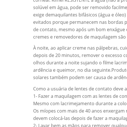
solúvel em água, pode ser removido facilme
exige demaquilantes bifásicos (água e óle
evitados porque permanecem nas bordas pal
de contato, mesmo após um bom enxágue do
cremes e removedores de maquilagem são 
À noite, ao aplicar creme nas pálpebras, cui
depois de 20 minutos, remover o excesso c
olhos durante a noite sujando o filme lacri
ardência e queimor, no dia seguinte.Produ
solares também podem ser causa de ardênc
Como a usuária de lentes de contato deve a
1- Fazer a maquilagem com as lentes de conta
Mesmo com lacrimejamento durante a colo
Os míopes com mais de 40 anos enxergam me
devem colocá-las depois de fazer a maquil
2- Lavar bem as mãos para remover qualque