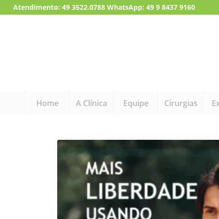
Atendimento:
49 3522.0788
WhatsApp: 49 9 8437 9160
Home
A Clínica
Equipe
Cirurgias
E