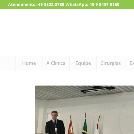
Atendimento:
49 3522.0788
WhatsApp: 49 9 8437 9160
Home
A Clínica
Equipe
Cirurgias
E